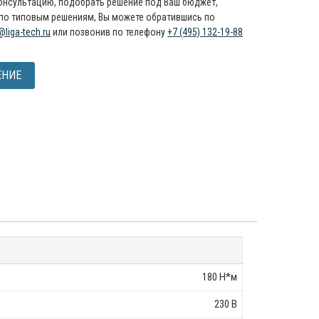
онсультацию, подобрать решение под Ваш бюджет,
по типовым решениям, Вы можете обратившись по
@liga-tech.ru
или позвонив по телефону
+7 (495) 132-19-88
ЕНИЕ
180 Н*м
230 В