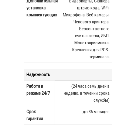
Дополнительная
Видеокарты; Сканера
установка
штрих-кода; WiFi;
комплектующих
Микрофона; Веб камеры;
Чекового принтера;
Безконтактного
считывателя; ИБП;
Монетоприёмника;
Крепления для POS-
терминала;
Надежность
Работа в
(24 часа семь дней в
режиме 24/7
неделю, в течении срока
службы)
Срок
до 36 месяцев
гарантии