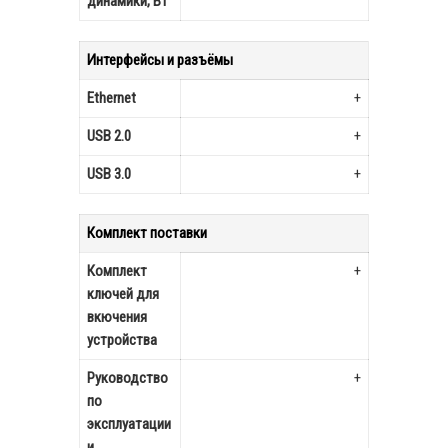
динамики, Вт
Интерфейсы и разъёмы
Ethernet
+
USB 2.0
+
USB 3.0
+
Комплект поставки
Комплект
+
ключей для
вкючения
устройства
Руководство
+
по
эксплуатации
и