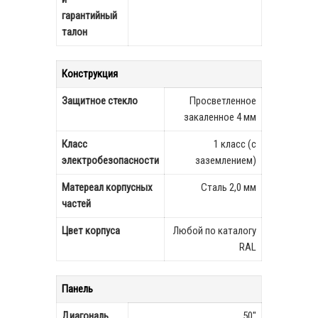
гарантийный
талон
Конструкция
Защитное стекло
Просветленное
закаленное 4 мм
Класс
1 класс (с
электробезопасности
заземлением)
Матереал корпусных
Сталь 2,0 мм
частей
Цвет корпуса
Любой по каталогу
RAL
Панель
Диагональ
50"