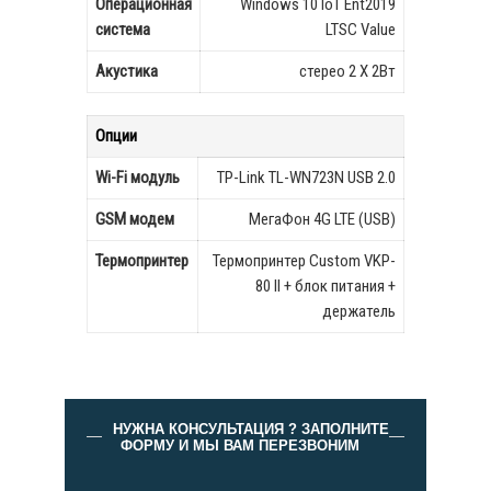
Операционная
Windows 10 IoT Ent2019
система
LTSC Value
Акустика
стерео 2 Х 2Вт
Опции
Wi-Fi модуль
TP-Link TL-WN723N USB 2.0
GSM модем
МегаФон 4G LTE (USB)
Термопринтер
Термопринтер Custom VKP-
80 II + блок питания +
держатель
НУЖНА КОНСУЛЬТАЦИЯ ? ЗАПОЛНИТЕ
ФОРМУ И МЫ ВАМ ПЕРЕЗВОНИМ